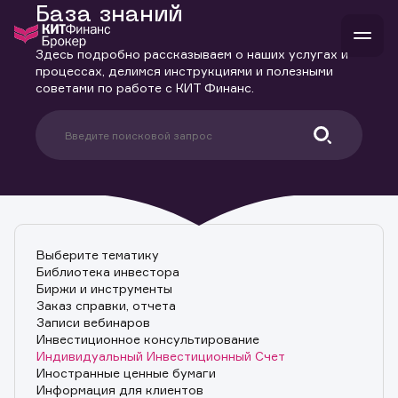
База знаний
Здесь подробно рассказываем о наших услугах и
процессах, делимся инструкциями и полезными
советами по работе с КИТ Финанс.
В
Войти
Стать клиентом
Л
В
В
В
инвестиции
банкам и компаниям
о компании
поддержка
и
о 
п
тарифы
с 
н
и
Выберите тематику
г
к
т
Библиотека инвестора
ан
ка
н
Биржи и инструменты
и
п
ба
Заказ справки, отчета
м
у
во
Записи вебинаров
до
р
Инвестиционное консультирование
о
д
Индивидуальный Инвестиционный Счет
Иностранные ценные бумаги
Информация для клиентов