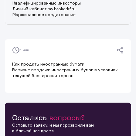
Квалифицированные инвесторы
Личный кабинет my.brokerkf.ru
Маржинальное кредитование
Мобильное приложение КИТ Инвестиции
Налогообложение
Обновление анкетных данных
Обращение в компанию
Открытие счета
Полезные статьи
5 мин
Пополнение счета
Реквизиты
Как продать иностранные бумаги
Способы подачи поручений
Вариант продажи иностранных бумаг в условиях
Тарифы
текущей блокировки торгов
Торговые терминалы для компьютеров
Торговые терминалы для мобильных устройств
Торговые технологии
Торговый web-интерфейс
Торговый терминал QUIK
Удостоверяющий центр
Услуги для юридических лиц
Остались
вопросы?
Финансовая грамотность. Материалы
Оставьте заявку, и мы перезвоним вам
в ближайшее время