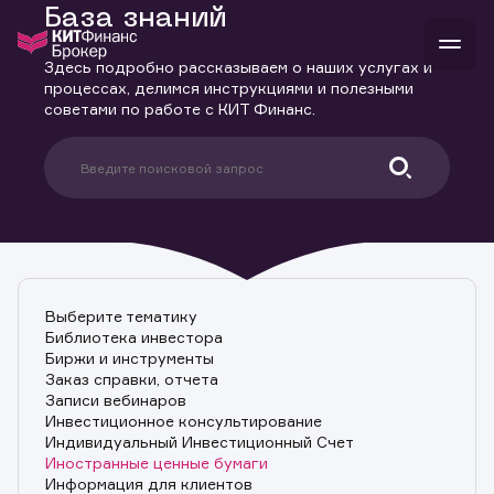
База знаний
Здесь подробно рассказываем о наших услугах и
процессах, делимся инструкциями и полезными
советами по работе с КИТ Финанс.
В
Войти
Стать клиентом
Л
В
В
В
инвестиции
банкам и компаниям
о компании
поддержка
и
о 
п
тарифы
с 
н
и
Выберите тематику
г
к
т
Библиотека инвестора
ан
ка
н
Биржи и инструменты
и
п
ба
Заказ справки, отчета
м
у
во
Записи вебинаров
до
р
Инвестиционное консультирование
о
д
Индивидуальный Инвестиционный Счет
Иностранные ценные бумаги
Информация для клиентов