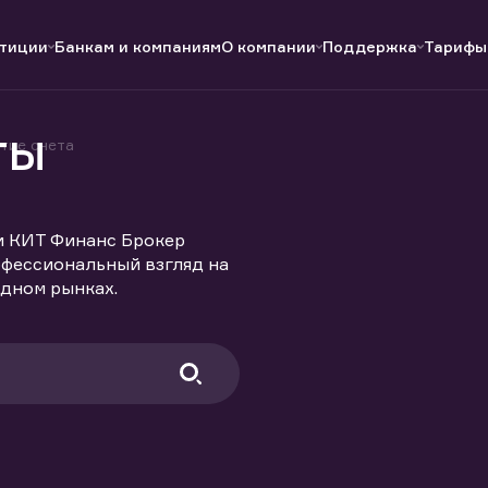
тиции
Банкам и компаниям
О компании
Поддержка
Тарифы
ты
тие счета
Полезные ссылки
Полезные ссылки
Документы
Документы
QUIK
Вопросы и ответы
Реквизиты
и КИТ Финанс Брокер
офессиональный взгляд на
дном рынках.