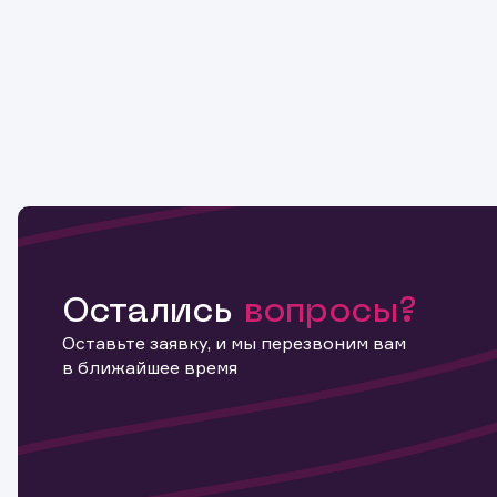
Обр
Обр
Заяв
Спасибо
Ваше об
Спасибо!
ближайш
Остались
вопросы?
Оставьте заявку, и мы перезвоним вам
в ближайшее время