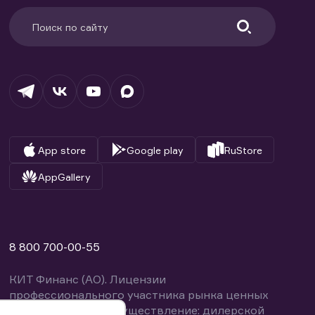
App store
Google play
RuStore
AppGallery
8 800 700-00-55
КИТ Финанс (АО). Лицензии
профессионального участника рынка ценных
бумаг выданы на осуществление: дилерской