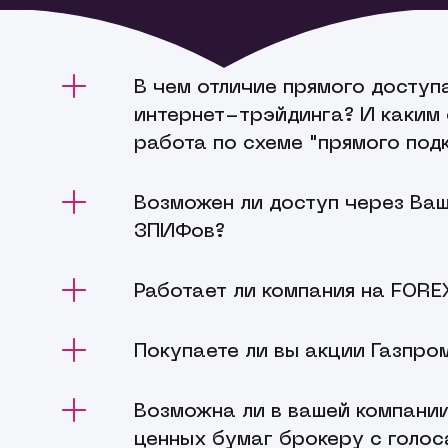
В чем отличие прямого доступа
интернет-трэйдинга? И каким
работа по схеме "прямого под
Технологически интернет-трейдинг - 
Возможен ли доступ через Ва
приложения. Например, QUIK. Вы уста
ЗПИФов?
совершаете сделки. Прямой доступ на
сервер брокера. Подробно с возможн
бирж.
Через брокерскую компанию КИТ Фин
Работает ли компания на FORE
биржах ценных бумаг, в том числе и п
существуют ограничения, связанные с
Нет, не работает. Если Вас интересуе
Покупаете ли вы акции Газпро
квалифицированных инвесторов.
валютных курсов, то мы предоставим
секторе FORTS или доступ на валютн
КИТ Финанс Брокер не занимается ску
Возможна ли в вашей компани
договора купли-продажи. Мы можем п
ценных бумаг брокеру с голос