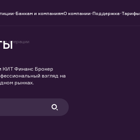
тиции
Банкам и компаниям
О компании
Поддержка
Тарифы
ты
вые операции
Полезные ссылки
Полезные ссылки
Документы
Документы
QUIK
Вопросы и ответы
Реквизиты
и КИТ Финанс Брокер
офессиональный взгляд на
дном рынках.