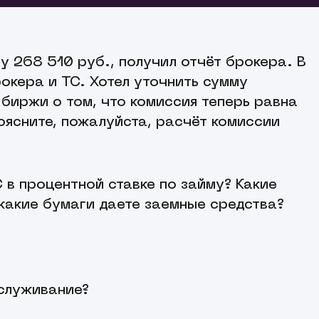
у 268 510 руб., получил отчёт брокера. В
окера и ТС. Хотел уточнить сумму
 биржи о том, что комиссия теперь равна
Поясните, пожалуйста, расчёт комиссии
ржи на рынке акций здесь
 в процентной ставке по займу? Какие
вка была тарифицирована, как тейкер.
какие бумаги даете заемные средства?
переноса длинных позиций НДС не облагается. Со
возможно открытие коротких позиций и длинных
сь
.
а рынке акций можно посмотреть
по ссылке
. Также
бслуживание?
и на комиссии Санкт-Петербургской Биржи и других