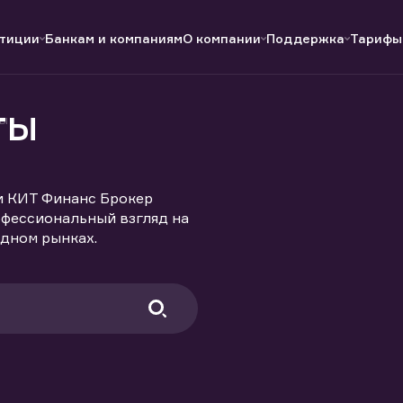
тиции
Банкам и компаниям
О компании
Поддержка
Тарифы
ты
ы
Полезные ссылки
Полезные ссылки
Документы
Документы
QUIK
Вопросы и ответы
Реквизиты
и КИТ Финанс Брокер
офессиональный взгляд на
дном рынках.