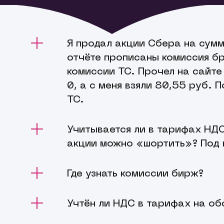
Я продал акции Сбера на сумм
отчёте прописаны комиссия бр
комиссии ТС. Прочел на сайте
0, а с меня взяли 80,55 руб. 
ТС.
Информация о ставках Московской Би
Учитывается ли в тарифах НДС
https://www.moex.com/a8240
. Ваша зая
акции можно «шортить»? Под 
Процентная ставка по займу с целью 
Где узнать комиссии бирж?
списками ценных бумаг, по которым 
позиций, Вы можете ознакомиться
зде
Новые комиссии Московской Биржи н
Учтён ли НДС в тарифах на о
на странице
Тарифы
мы указали ссылк