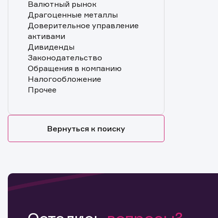
Валютный рынок
Драгоценные металлы
Доверительное управление
активами
Дивиденды
Законодательство
Обращения в компанию
Налогообложение
Прочее
Вернуться к поиску
Обр
Обр
Заяв
Спасибо
Ваше об
Спасибо!
ближайш