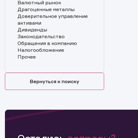
Валютный рынок
Драгоценные металлы
Доверительное управление
активами
Дивиденды
Законодательство
Обращения в компанию
Налогообложение
Прочее
Вернуться к поиску
Обр
Обр
Заяв
Спасибо
Ваше об
Спасибо!
ближайш