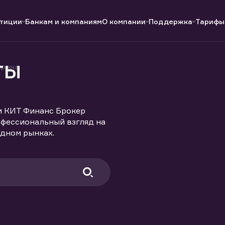
тиции
Банкам и компаниям
О компании
Поддержка
Тарифы
ты
ержка
Полезные ссылки
Полезные ссылки
Документы
Документы
QUIK
Вопросы и ответы
Реквизиты
и КИТ Финанс Брокер
офессиональный взгляд на
дном рынках.